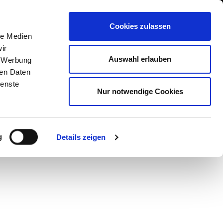
NS
CAREER
OUR TEAM
CONTACT US
Cookies zulassen
le Medien
ir
Auswahl erlauben
, Werbung
ren Daten
ienste


Nur notwendige Cookies
g
Details zeigen