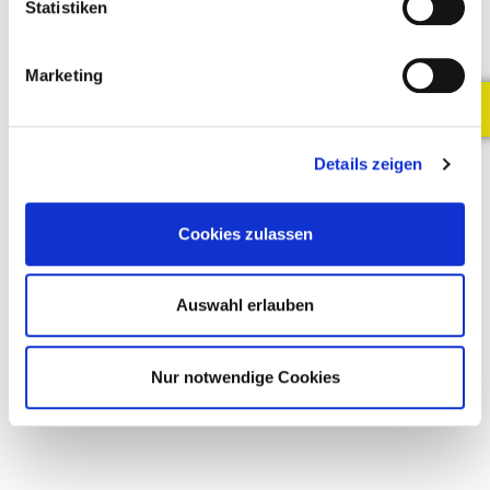
Statistiken
können Sie sich jederzeit unter
info@businesswings.com
an uns wenden.
Marketing
Details zeigen
Cookies zulassen
Auswahl erlauben
Nur notwendige Cookies