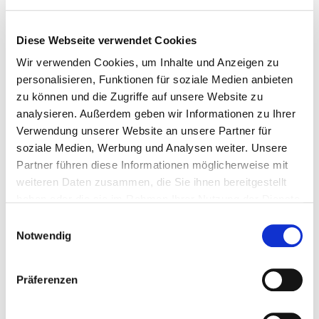
Im Folgenden erläutern wir, welche Daten wir
von Ihnen erfassen, warum dies erforderlich ist
Diese Webseite verwendet Cookies
und welche Rechte Ihnen im Hinblick auf Ihre
Wir verwenden Cookies, um Inhalte und Anzeigen zu
personenbezogenen Daten zustehen.
personalisieren, Funktionen für soziale Medien anbieten
zu können und die Zugriffe auf unsere Website zu
Verantwortlich für die Verarbeitung
analysieren. Außerdem geben wir Informationen zu Ihrer
personenbezogener Daten auf dieser Website
Verwendung unserer Website an unsere Partner für
(siehe Impressum):
soziale Medien, Werbung und Analysen weiter. Unsere
Partner führen diese Informationen möglicherweise mit
Businesswings Luftfahrtunternehmen GmbH
weiteren Daten zusammen, die Sie ihnen bereitgestellt
Fieseler-Storch-Straße 16
haben oder die sie im Rahmen Ihrer Nutzung der Dienste
34379 Calden
gesammelt haben.
Einwilligungsauswahl
Deutschland
Notwendig
Telefon: +49 (0)5674 / 92 15-0
Fax: +49 (0)5674 / 92 15-29
Präferenzen
E-Mail:
info@businesswings.com
Wenn Sie Fragen zum Datenschutz haben,